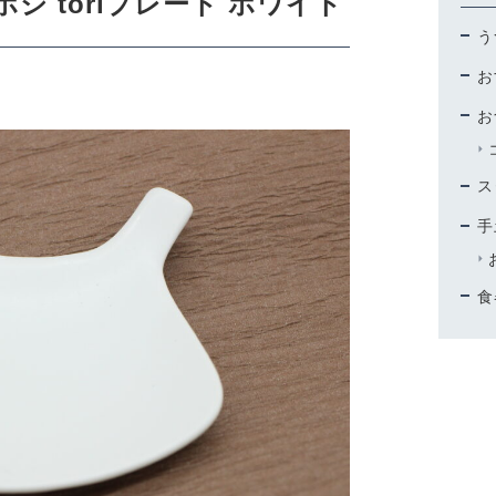
 toriプレート ホワイト
う
SHOPPING GUIDE
お
コンテンツ
お
CONTENT
ス
手
食
特定商取引法に基づく表記