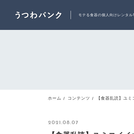
モテる食器の個人向けレンタル
ランキング
RANKING
新着商品
ホーム
コンテンツ
【食器乱読】ユミコ
NEW ITEM
2021.08.07
注文履歴