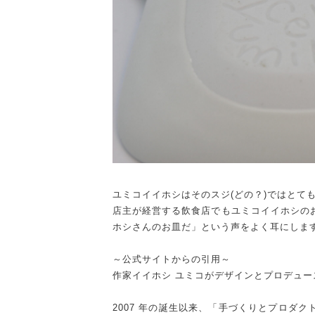
ユミコイイホシはそのスジ(どの？)ではとて
店主が経営する飲食店でもユミコイイホシの
ホシさんのお皿だ」という声をよく耳にしま
～公式サイトからの引用～
作家イイホシ ユミコがデザインとプロデュ
2007 年の誕生以来、「手づくりとプロダ