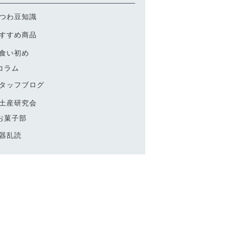
つわ豆知識
ABOUT US
すすめ商品
よくある質問
食い初め
コラム
FAQ
タッフブログ
土産研究会
お菓子部
器乱読