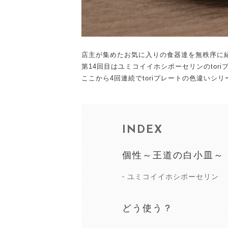
店主が集めたお気に入りの食器達を無秩序に
第14回目はユミコイイホシポーセリンのtori
ここから4回連続でtoriプレートの色違いシ
INDEX
個性～王道の白小皿～
ユミコイイホシポーセリン
どう使う？